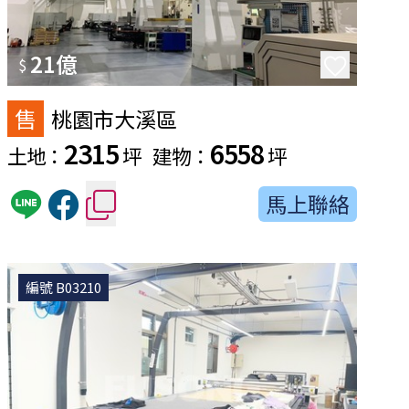
21億
$
售
桃園市大溪區
2315
6558
土地：
坪
建物：
坪
馬上聯絡
編號 B03210