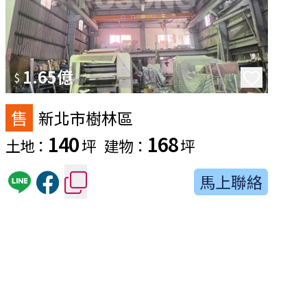
1.65億
$
售
新北市樹林區
140
168
土地：
坪
建物：
坪
馬上聯絡