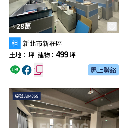
28萬
$
租
新北市新莊區
499
土地：
坪
建物：
坪
馬上聯絡
編號 A04369