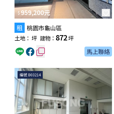
959,200元
$
租
桃園市龜山區
872
土地：
坪
建物：
坪
馬上聯絡
編號 B03214