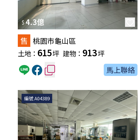
4.3億
$
售
桃園市龜山區
615
913
土地：
坪
建物：
坪
馬上聯絡
編號 A04389