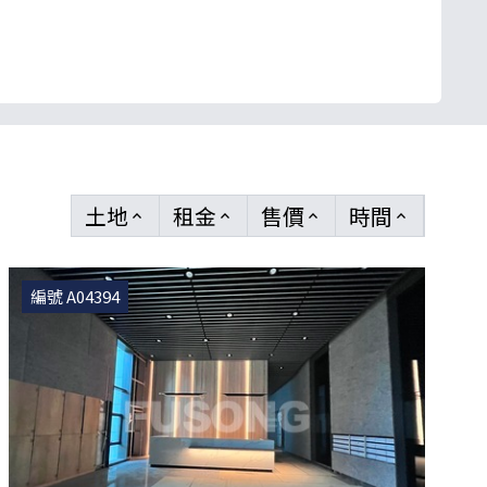
土地
租金
售價
時間
keyboard_arrow_up
keyboard_arrow_up
keyboard_arrow_up
keyboard_arrow_up
編號 A04394