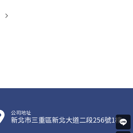
公司地址
新北市三重區新北大道二段256號1樓
馬上
聯絡