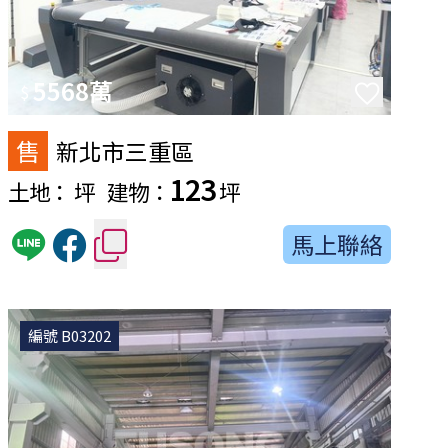
5568萬
$
售
新北市三重區
123
土地：
坪
建物：
坪
馬上聯絡
編號 B03202