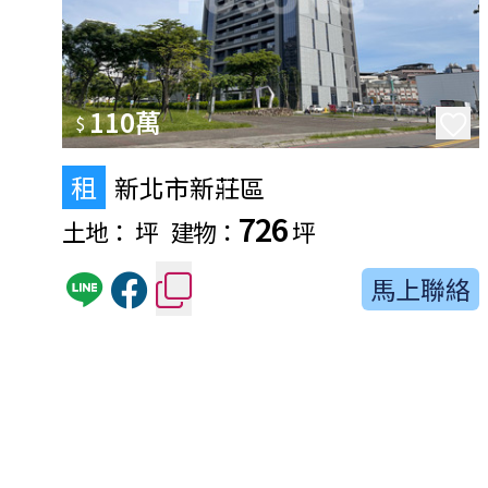
110萬
$
租
新北市新莊區
726
土地：
坪
建物：
坪
馬上聯絡