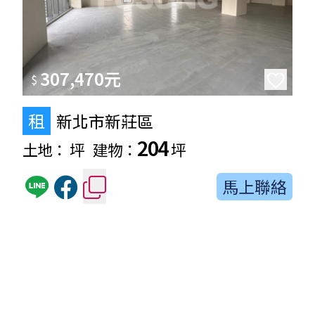
307,470元
$
租
新北市新莊區
204
土地：
坪
建物：
坪
馬上聯絡