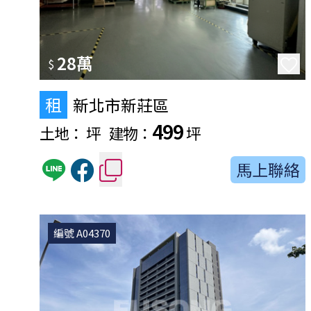
28萬
$
租
新北市新莊區
499
土地：
坪
建物：
坪
馬上聯絡
編號 A04370