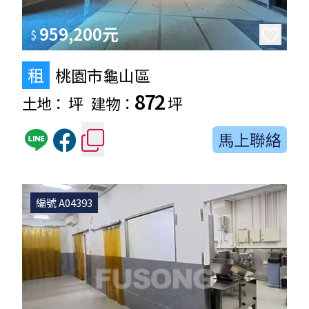
959,200元
$
租
桃園市龜山區
872
土地：
坪
建物：
坪
馬上聯絡
編號 A04393