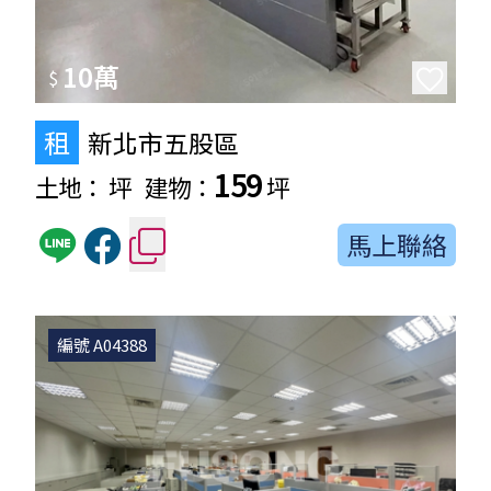
10萬
$
租
新北市五股區
159
土地：
坪
建物：
坪
馬上聯絡
編號 A04388