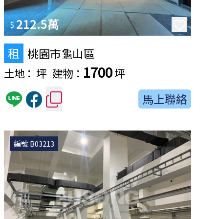
212.5萬
$
租
桃園市龜山區
1700
土地：
坪
建物：
坪
馬上聯絡
編號 B03213