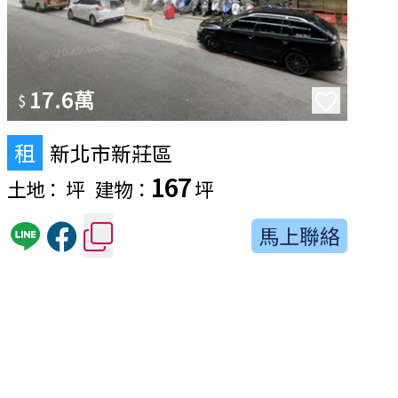
17.6萬
$
租
新北市新莊區
167
土地：
坪
建物：
坪
馬上聯絡