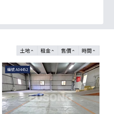
土地
租金
售價
時間
keyboard_arrow_up
keyboard_arrow_up
keyboard_arrow_up
keyboard_arrow_up
編號 A04452