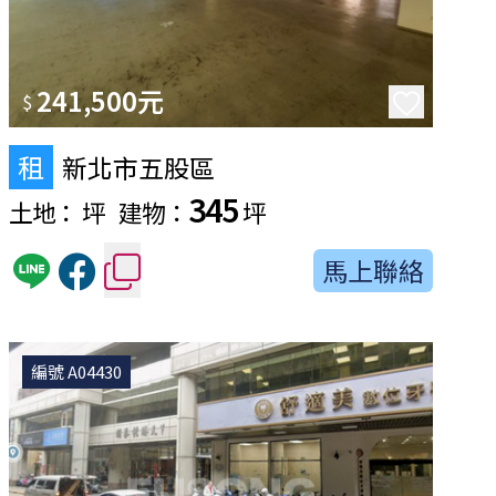
241,500元
$
租
新北市五股區
345
土地：
坪
建物：
坪
馬上聯絡
編號 A04430