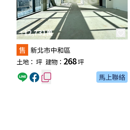
12,731萬
$
售
新北市中和區
268
土地：
坪
建物：
坪
馬上聯絡