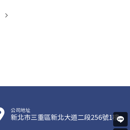
公司地址
新北市三重區新北大道二段256號1樓
馬上
聯絡