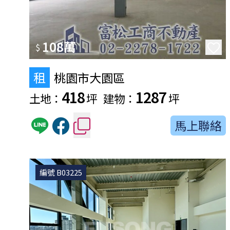
108萬
$
租
桃園市大園區
418
1287
土地：
坪
建物：
坪
馬上聯絡
編號 B03225