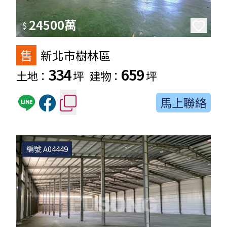
24500萬
$
售
新北市樹林區
334
659
土地：
坪
建物：
坪
馬上聯絡
編號 A04449