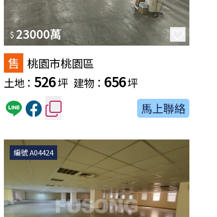
23000萬
$
售
桃園市桃園區
526
656
土地：
坪
建物：
坪
馬上聯絡
編號 A04424