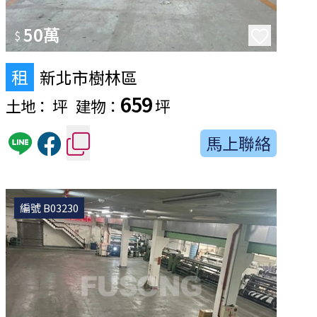
50萬
$
租
新北市樹林區
659
土地：
坪
建物：
坪
馬上聯絡
編號 B03230