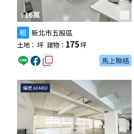
16萬
$
租
新北市五股區
175
土地：
坪
建物：
坪
馬上聯絡
編號 A04450