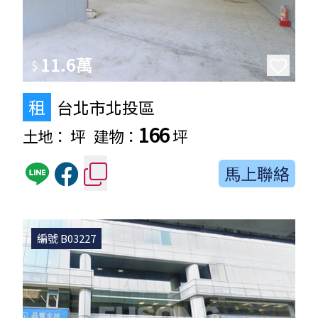
11.6萬
$
租
台北市北投區
166
土地：
坪
建物：
坪
馬上聯絡
編號 B03227