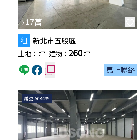
17萬
$
租
新北市五股區
260
土地：
坪
建物：
坪
馬上聯絡
編號 A04435