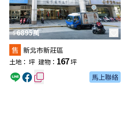
6895萬
$
售
新北市新莊區
167
土地：
坪
建物：
坪
馬上聯絡