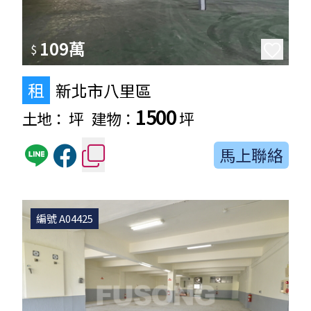
109萬
$
租
新北市八里區
1500
土地：
坪
建物：
坪
馬上聯絡
編號 A04425