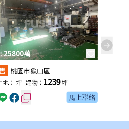
25800萬
32
$
$
售
售
桃園市龜山區
新
1239
土地：
坪
建物：
坪
土地：
馬上聯絡