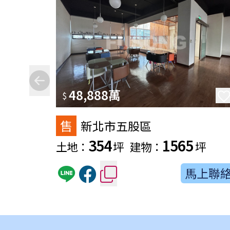
48,888萬
$
售
新北市五股區
354
1565
土地：
坪
建物：
坪
馬上聯