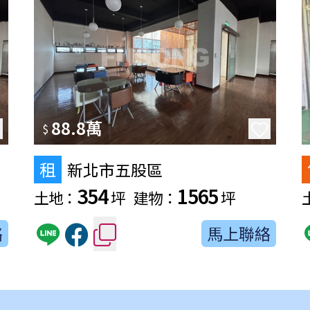
88.8萬
$
租
新北市五股區
354
1565
土地：
坪
建物：
坪
絡
馬上聯絡