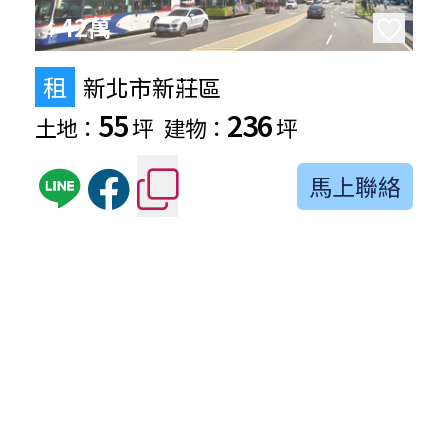
42萬
$
租
新北市新莊區
55
236
土地：
坪
建物：
坪
馬上聯絡