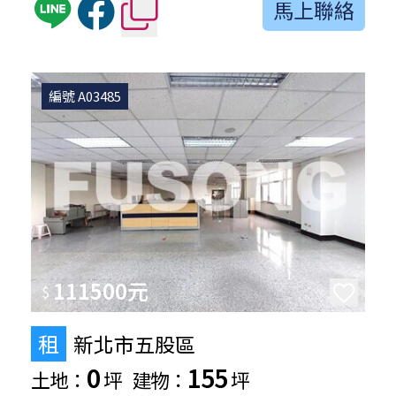
馬上聯絡
編號 A03485
111500元
$
租
新北市五股區
0
155
土地：
坪
建物：
坪