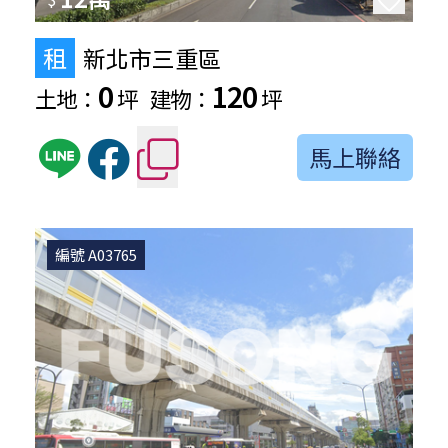
租
新北市三重區
0
120
土地：
坪
建物：
坪
馬上聯絡
編號 A03765