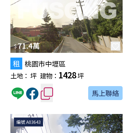
71.4萬
$
租
桃園市中壢區
1428
土地：
坪
建物：
坪
馬上聯絡
編號 A03643