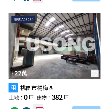
編號 A03284
22萬
$
租
桃園市楊梅區
0
382
土地：
坪
建物：
坪