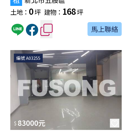
0
168
土地：
坪
建物：
坪
馬上聯絡
編號 A03255
83000元
$