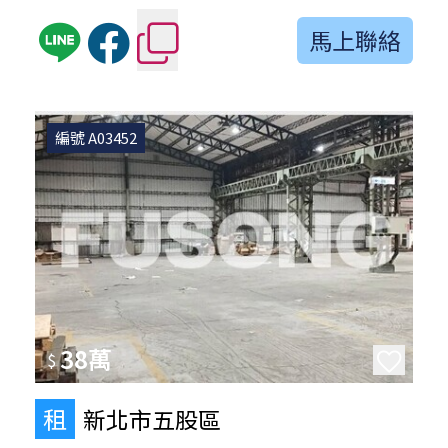
馬上聯絡
編號 A03452
38萬
$
租
新北市五股區