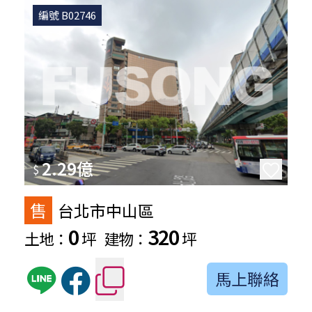
編號 B02746
2.29億
$
售
台北市中山區
0
320
土地：
坪
建物：
坪
馬上聯絡