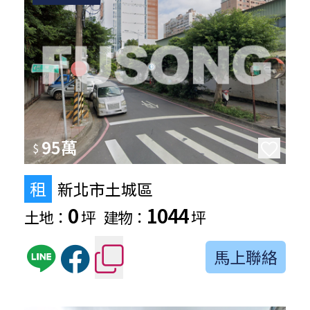
95萬
$
租
新北市土城區
0
1044
土地：
坪
建物：
坪
馬上聯絡