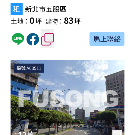
租
新北市五股區
0
83
土地：
坪
建物：
坪
馬上聯絡
編號 A03511
12萬
$