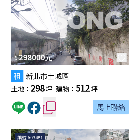
298000元
$
租
新北市土城區
298
512
土地：
坪
建物：
坪
馬上聯絡
編號 A03481