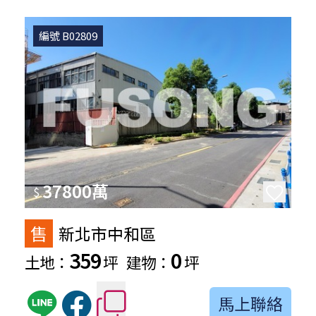
編號 B02809
37800萬
$
售
新北市中和區
359
0
土地：
坪
建物：
坪
馬上聯絡