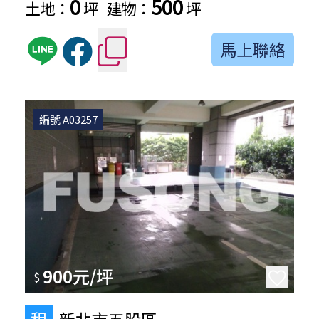
0
500
土地：
坪
建物：
坪
馬上聯絡
編號 A03257
900元/坪
$
租
新北市五股區