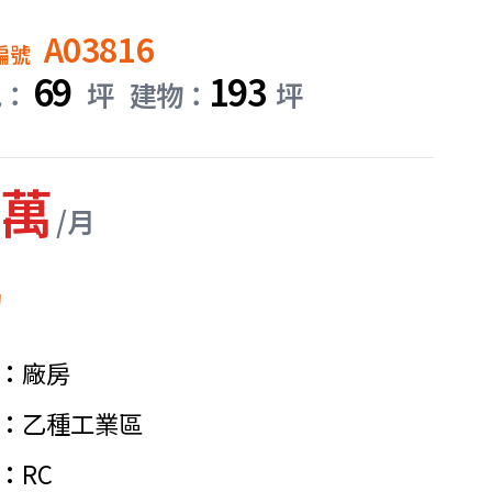
A03816
編號
69
193
地：
坪
建物：
坪
2萬
/月
紹
廠房
乙種工業區
RC