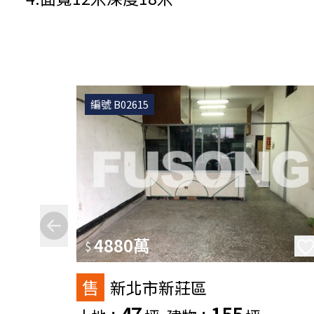
編號 B02615
4880萬
$
售
新北市新莊區
47
155