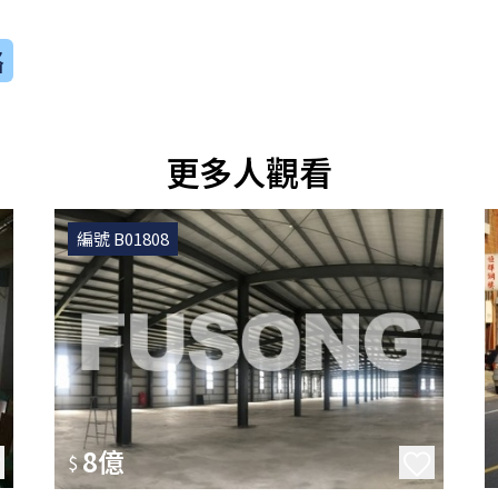
絡
更多人觀看
編號 B01808
8億
$