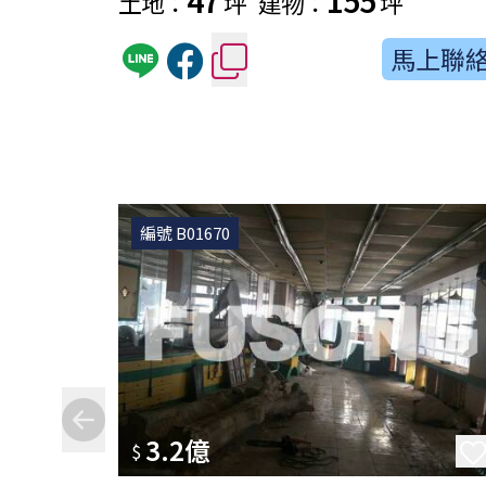
土地：
坪
建物：
坪
馬上聯
編號 B01670
3.2億
$