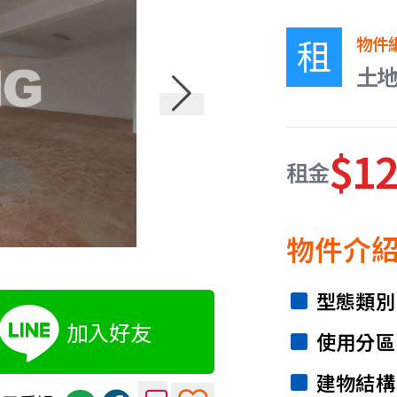
租
物件
土
$1
租金
物件介
型態類別
加入好友
使用分區
建物結構