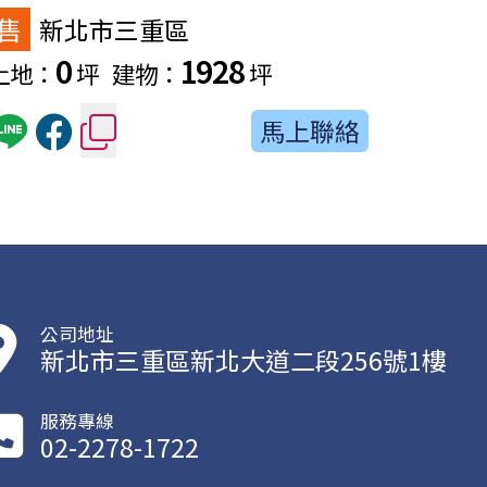
售
售
新北市三重區
新
0
1928
土地：
坪
建物：
坪
土地：
馬上聯絡
公司地址
新北市三重區新北大道二段256號1樓
服務專線
02-2278-1722