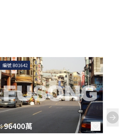
編號 B01642
編號 B0
96400萬
10
$
$