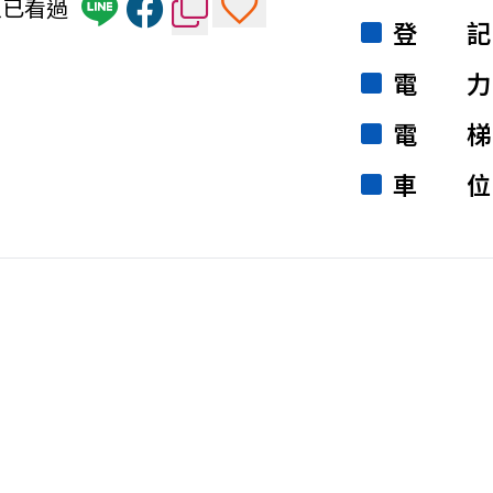
8人已看過
登記
電力
電梯
車位