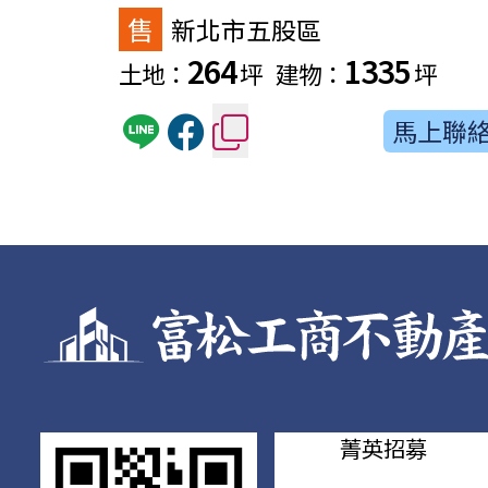
售
新北市五股區
264
1335
土地：
坪
建物：
坪
馬上聯
菁英招募