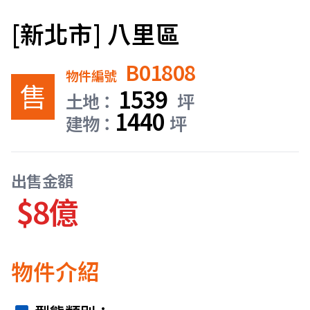
[新北市] 八里區
B01808
物件編號
售
1539
土地：
坪
1440
建物：
坪
出售金額
$8億
物件介紹