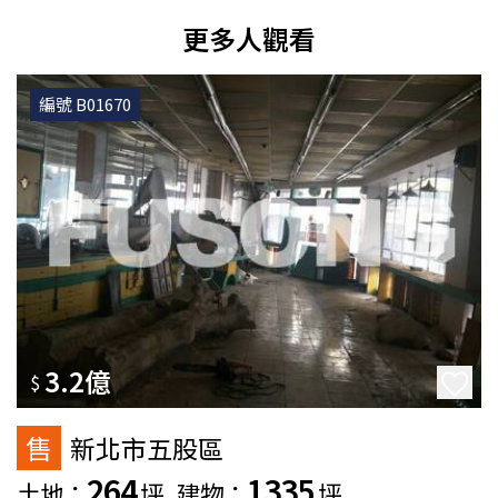
更多人觀看
編號 B01670
3.2億
$
售
新北市五股區
264
1335
土地：
坪
建物：
坪