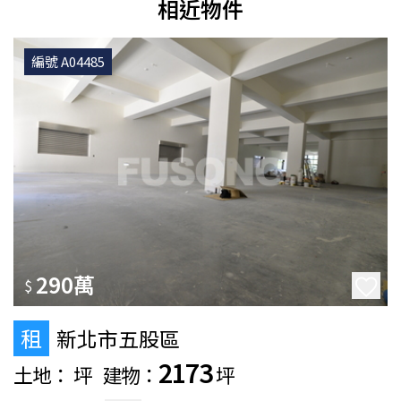
相近物件
編號 A04485
290萬
$
租
新北市五股區
2173
土地：
坪
建物：
坪